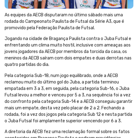
As equipes da AECB disputaram no último sábado mais uma
rodada do Campeonato Paulista de Futsal da Série A3, que é
promovido pela Federação Paulista de Futsal.
Jogando na cidade de Bragança Paulista contra o Juba Futsal e
enfrentando um clima muito hostil, inclusive com ameaças aos
jovens jogadores da AECB por membros da torcida da casa, os
meninos da AECB saíram com dois empates e duas derrotas nas
quatro partidas do dia.
Pela categoria Sub-18, num jogo equilibrado, onde a AECB
reclamou muito do último gol do Juba, a partida terminou
empatada em 3 a 3, em seguida, pela categoria Sub-16, o Juba
Futsal levou a melhor e venceu por 5 a 3, na sequência foi a vez
do confronto pela categoria Sub-14 e a AECB conseguiu garantir
mais um empate, desta vez pelo placar de 2 a 2. Fechando a
rodada, foi a vez dos jogos pela categoria Sub 12 e nesta partida
o Juba Futsal foi amplamente superior vencendo por 6 a 3.
A diretoria da AECB fez uma reclamação formal sobre os fatos