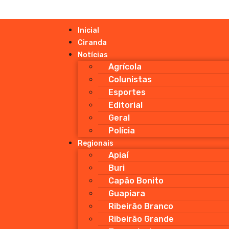
Inicial
Ciranda
Notícias
Agrícola
Colunistas
Esportes
Editorial
Geral
Polícia
Regionais
Apiaí
Buri
Capão Bonito
Guapiara
Ribeirão Branco
Ribeirão Grande