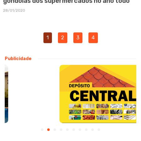
gôndolas dos supermercados no ano todo
28/01/2020
1
2
3
4
Publicidade