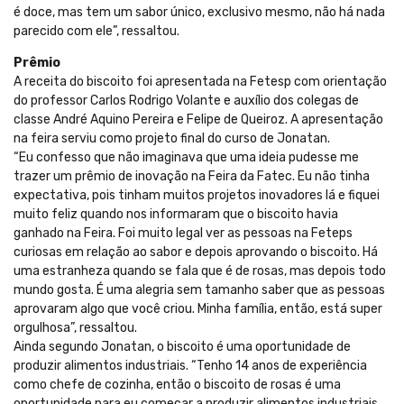
é doce, mas tem um sabor único, exclusivo mesmo, não há nada
parecido com ele”, ressaltou.
Prêmio
A receita do biscoito foi apresentada na Fetesp com orientação
do professor Carlos Rodrigo Volante e auxílio dos colegas de
classe André Aquino Pereira e Felipe de Queiroz. A apresentação
na feira serviu como projeto final do curso de Jonatan.
“Eu confesso que não imaginava que uma ideia pudesse me
trazer um prêmio de inovação na Feira da Fatec. Eu não tinha
expectativa, pois tinham muitos projetos inovadores lá e fiquei
muito feliz quando nos informaram que o biscoito havia
ganhado na Feira. Foi muito legal ver as pessoas na Feteps
curiosas em relação ao sabor e depois aprovando o biscoito. Há
uma estranheza quando se fala que é de rosas, mas depois todo
mundo gosta. É uma alegria sem tamanho saber que as pessoas
aprovaram algo que você criou. Minha família, então, está super
orgulhosa”, ressaltou.
Ainda segundo Jonatan, o biscoito é uma oportunidade de
produzir alimentos industriais. “Tenho 14 anos de experiência
como chefe de cozinha, então o biscoito de rosas é uma
oportunidade para eu começar a produzir alimentos industriais.