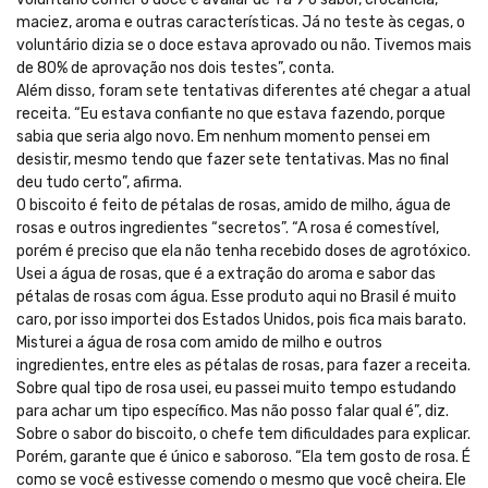
maciez, aroma e outras características. Já no teste às cegas, o
voluntário dizia se o doce estava aprovado ou não. Tivemos mais
de 80% de aprovação nos dois testes”, conta.
Além disso, foram sete tentativas diferentes até chegar a atual
receita. “Eu estava confiante no que estava fazendo, porque
sabia que seria algo novo. Em nenhum momento pensei em
desistir, mesmo tendo que fazer sete tentativas. Mas no final
deu tudo certo”, afirma.
O biscoito é feito de pétalas de rosas, amido de milho, água de
rosas e outros ingredientes “secretos”. “A rosa é comestível,
porém é preciso que ela não tenha recebido doses de agrotóxico.
Usei a água de rosas, que é a extração do aroma e sabor das
pétalas de rosas com água. Esse produto aqui no Brasil é muito
caro, por isso importei dos Estados Unidos, pois fica mais barato.
Misturei a água de rosa com amido de milho e outros
ingredientes, entre eles as pétalas de rosas, para fazer a receita.
Sobre qual tipo de rosa usei, eu passei muito tempo estudando
para achar um tipo específico. Mas não posso falar qual é”, diz.
Sobre o sabor do biscoito, o chefe tem dificuldades para explicar.
Porém, garante que é único e saboroso. “Ela tem gosto de rosa. É
como se você estivesse comendo o mesmo que você cheira. Ele