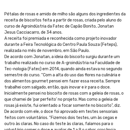
Pétalas de rosas e amido de milho são alguns dos ingredientes da
receita de biscoitos feita a partir de rosas, criada pelo aluno do
curso de Agroindústria da Fatec de Capão Bonito, Jonatan
Jesus Cacciacarro, de 34 anos.
A receita foi premiada e reconhecida como projeto inovador
durante a Feira Tecnológica do Centro Paula Souza (Feteps),
realizada no mês de novembro, em São Paulo.
De acordo com Jonatan, a ideia do biscoito surgiu durante um
trabalho realizado no curso de A-groindústria na Faculdade de
Tec-nologia (Fatec) em 2014, quando ainda estava no segundo
semestre do curso. “Com a alta do uso das flores na culinária e
dos alimentos gourmet pensei em fazer essa receita. Sempre
trabalhei com salgado, então, quis inovar e ir para o doce.
Inicialmente pensei no biscoito de rosas com a geleia de rosas, o
que chamei de ‘par perfeito’ no projeto. Mas como a geleia de
rosas já existe, fui orientado a focar somente no biscoito”, diz.
De acordo com ele, o doce foi aprovado em testes sensoriais
feitos com voluntários. “Fizemos dois testes, um às cegas e
outro às claras. No caso do teste às claras, falamos para o
voluntário comer o doce e avaliar de 1 a 9 o sabor, crocância,