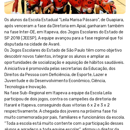
Os alunos da Escola Estadual “Leila Marisa Pássaro”, de Guapiara,
após venceram a fase da Diretoria em Apiaí, ganharam também
na fase Inter-DE, em Itapeva, dos Jogos Escolares do Estado de
SP 2018 (JEESP), A equipe avançou para a fase regional que foi
disputada na cidade de Avaré.
Os Jogos Escolares do Estado de São Paulo têm como objetivo
descobrir novos talentos, integrar os alunos e ampliar as
oportunidades de socialização e aquisição de hábitos saudáveis.
A iniciativa é promovida pelas secretarias da Educação, dos
Direitos da Pessoa com Deficiência, de Esporte, Lazer e
Juventude e do Desenvolvimento Econômico, Ciência,
Tecnologia e Inovação.
Na fase Sub-Regional em Itapeva a equipe da Escola Leila
participou de dois jogos, contra os campeões da diretoria de
Itararé e Itapeva, conseguindo duas vitorias 6 x 2 e 3 x 2
respectivamente. A chegada dos jovens na próxima fase foi
muito comemorada por pais, familiares e funcionários da escola.
“Toda a escola está muito contente com a participação desses
alunos e agradeço a toda equipe escolar”, afirmou o diretor da