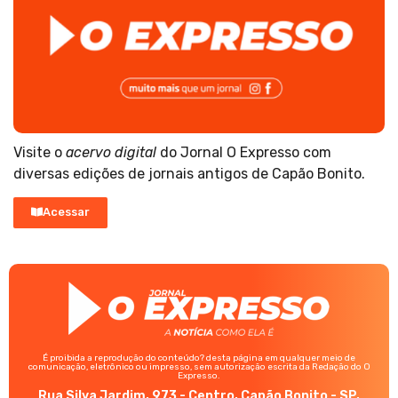
Visite o
acervo digital
do Jornal O Expresso com
diversas edições de jornais antigos de Capão Bonito.
Acessar
É proibida a reprodução do conteúdo? desta página em qualquer meio de
comunicação, eletrônico ou impresso, sem autorização escrita da Redação do O
Expresso.
Rua Silva Jardim, 973 - Centro, Capão Bonito - SP,