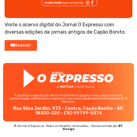
Visite o
acervo digital
do Jornal O Expresso com
diversas edições de jornais antigos de Capão Bonito.
Acessar
É proibida a reprodução do conteúdo? desta página em qualquer meio de
comunicação, eletrônico ou impresso, sem autorização escrita da Redação do O
Expresso.
Rua Silva Jardim, 973 - Centro, Capão Bonito - SP,
18300-220 - (15) 99799-5374
© Jornal O Expresso. Todos os direitos reservados - Desenvolvido por
BT
Design