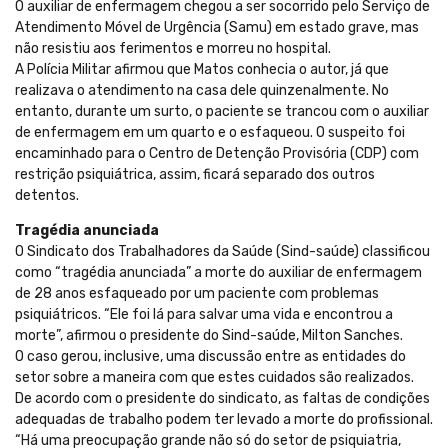
O auxiliar de enfermagem chegou a ser socorrido pelo Serviço de
Atendimento Móvel de Urgência (Samu) em estado grave, mas
não resistiu aos ferimentos e morreu no hospital.
A Polícia Militar afirmou que Matos conhecia o autor, já que
realizava o atendimento na casa dele quinzenalmente. No
entanto, durante um surto, o paciente se trancou com o auxiliar
de enfermagem em um quarto e o esfaqueou. O suspeito foi
encaminhado para o Centro de Detenção Provisória (CDP) com
restrição psiquiátrica, assim, ficará separado dos outros
detentos.
Tragédia anunciada
O Sindicato dos Trabalhadores da Saúde (Sind-saúde) classificou
como “tragédia anunciada” a morte do auxiliar de enfermagem
de 28 anos esfaqueado por um paciente com problemas
psiquiátricos. “Ele foi lá para salvar uma vida e encontrou a
morte”, afirmou o presidente do Sind-saúde, Milton Sanches.
O caso gerou, inclusive, uma discussão entre as entidades do
setor sobre a maneira com que estes cuidados são realizados.
De acordo com o presidente do sindicato, as faltas de condições
adequadas de trabalho podem ter levado a morte do profissional.
“Há uma preocupação grande não só do setor de psiquiatria,