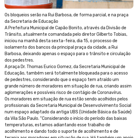
Os bloqueios serão na Rui Barbosa, de forma parcial, e na praça
da Secretaria de Educação
A Prefeitura Municipal de Capão Bonito, através da Divisão de
Trânsito, atualmente comandada pelo diretor Gilberto Tobias,
iniciou na manhã desta sexta-feira, dia 15, o processo de
isolamento dos bancos da principal praça da cidade, a Rui
Barbosa, deixando apenas o espaço para o trânsito e circulação
dos pedestres.
A praça Dr. Thomas Eurico Gomez, da Secretaria Municipal de
Educação, também será totalmente bloqueada para o acesso
de pedestres, considerando que o espaço tem atraído um
grande número de moradores em situação de rua, criando assim
aglomerações e possíveis risco de contágio de Coronavírus.
Os moradores em situação de rua estão sendo acolhidos pelos
profissionais da Secretaria Municipal de Desenvolvimento Social
num espaço adaptado da antiga UBS (Unidade Básica da Saúde)
da Vila São Paulo. “Considerando o início do período das baixas
temperaturas, estamos adiantando esse trabalho de
acolhimento e dando todo o suporte de acolhimento e de
terapia aos moradores em situação de rua. Há também um apoio