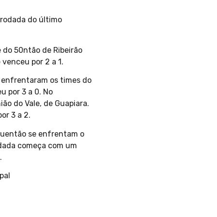
 rodada do último
 do 50ntão de Ribeirão
venceu por 2 a 1.
e enfrentaram os times do
u por 3 a 0. No
ão do Vale, de Guapiara.
or 3 a 2.
nquentão se enfrentam o
 rodada começa com um
.
pal