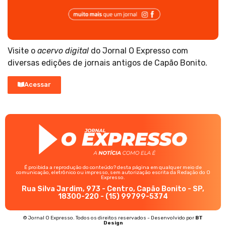
Visite o
acervo digital
do Jornal O Expresso com
diversas edições de jornais antigos de Capão Bonito.
Acessar
É proibida a reprodução do conteúdo? desta página em qualquer meio de
comunicação, eletrônico ou impresso, sem autorização escrita da Redação do O
Expresso.
Rua Silva Jardim, 973 - Centro, Capão Bonito - SP,
18300-220 - (15) 99799-5374
© Jornal O Expresso. Todos os direitos reservados - Desenvolvido por
BT
Design