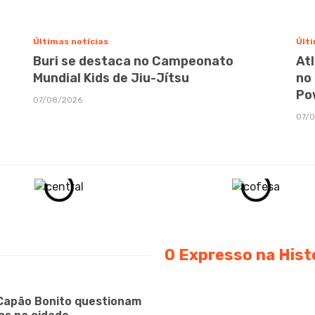
Últimas notícias
Últi
Buri se destaca no Campeonato
At
Mundial Kids de Jiu-Jítsu
no
Po
07/08/2026
07/
O Expresso na Hist
Capão Bonito questionam