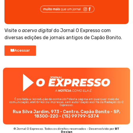
Visite o
acervo digital
do Jornal O Expresso com
diversas edições de jornais antigos de Capão Bonito.
Acessar
É proibida a reprodução do conteúdo? desta página em qualquer meio de
comunicação, eletrônico ou impresso, sem autorização escrita da Redação do O
Expresso.
Rua Silva Jardim, 973 - Centro, Capão Bonito - SP,
18300-220 - (15) 99799-5374
© Jornal O Expresso. Todos os direitos reservados - Desenvolvido por
BT
Design