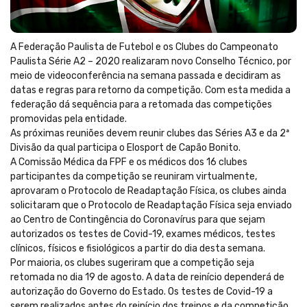
A Federação Paulista de Futebol e os Clubes do Campeonato
Paulista Série A2 – 2020 realizaram novo Conselho Técnico, por
meio de videoconferência na semana passada e decidiram as
datas e regras para retorno da competição. Com esta medida a
federação dá sequência para a retomada das competições
promovidas pela entidade.
As próximas reuniões devem reunir clubes das Séries A3 e da 2ª
Divisão da qual participa o Elosport de Capão Bonito.
A Comissão Médica da FPF e os médicos dos 16 clubes
participantes da competição se reuniram virtualmente,
aprovaram o Protocolo de Readaptação Física, os clubes ainda
solicitaram que o Protocolo de Readaptação Física seja enviado
ao Centro de Contingência do Coronavírus para que sejam
autorizados os testes de Covid-19, exames médicos, testes
clínicos, físicos e fisiológicos a partir do dia desta semana.
Por maioria, os clubes sugeriram que a competição seja
retomada no dia 19 de agosto. A data de reinício dependerá de
autorização do Governo do Estado. Os testes de Covid-19 a
serem realizados antes do reinício dos treinos e da competição