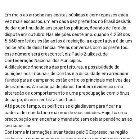
Em meio ao arrocho nas contas públicas e com repasses cada
vez mais escassos, um em cada dez prefeitos no Brasil desistiu
de dar continuidade aos projetos políticos, ficando de fora da
disputa em outubro. Nas eleições deste ano, quando 4.258 dos
5.568 prefeitos estão aptos à reeleição, a expectativa é de um
índice alto de desistência. “Pelas conversas com os prefeitos,
esse número será crescente”, diz Paulo Ziulkoski, da
Confederação Nacional dos Municípios.
A dificuldade financeira das prefeituras, a possibilidade de
punições nos Tribunais de Contas e a dificuldade em arrecadar
fundos para a campanha estão entre os principais motivos das
desistências. A mudança de planos também evidencia uma
alteração de comportamento e uma preocupação com o ônus
do cargo, dizem cientistas políticos.
Até pouco tempo, os políticos se digladiavam para ficar na
cadeira de mandatário máximo de suas cidades. Hoje, há uma
preocupação em encerrar o mandato sem deixar pendências ao
seu sucessor.
Conforme informações levantadas pelo O Expresso, na região
sudoeste a preocupação mais recorrente e repetida quase que à