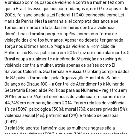
e omissão com os casos de violência contra a mulher fez com
que o Brasil tivesse que buscar mudanças e, em 07 de agosto de
2006, foi sancionada a Lei Federal 11.340, conhecida como Lei
Maria da Penha. Nesta semana a lei completa dez anos e se
tornou um marco na luta das mulheres contra a violência
doméstica e familiar porque a tipifica como uma forma de
violação dos direitos humanos. Apesar do debate ter ganhado
força nos últimos anos, o ‘Mapa da Violência: Homicídio de
Mulheres no Brasil’ publicado em 2015 traz um dado alarmante. O
Brasil ocupa atualmente a incômoda 5ª posição no ranking de
violência contra a mulher, atrás apenas de países como El
Salvador, Colômbia, Guatemala e Rússia. O ranking compila dados
de 83 países fornecidos pela Organização Mundial da Saúde.
Balanço do Disque 180 – a Central de Atendimento à Mulher da
Secretaria Especial de Políticas para as Mulheres – registrou em
2015 cerca de 76,6 mil denúncias de violência, um aumento de
44,74% em comparação com 2014. Foram relatos de violência
física (50%); psicológica (30%); moral (7%); cárcere privado (5%);
violência sexual (4%); patrimonial (2%); e tráfico de pessoas
(0,4%).
O relatório aponta também que as mulheres negras são a