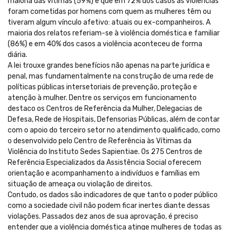
maioria das vítimas (59%) e que em 72% dos casos as violências
foram cometidas por homens com quem as mulheres têm ou
tiveram algum vínculo afetivo: atuais ou ex-companheiros. A
maioria dos relatos referiam-se à violência doméstica e familiar
(86%) e em 40% dos casos a violência aconteceu de forma
diária.
A lei trouxe grandes benefícios não apenas na parte jurídica e
penal, mas fundamentalmente na construção de uma rede de
políticas públicas intersetoriais de prevenção, proteção e
atenção à mulher. Dentre os serviços em funcionamento
destaco os Centros de Referência da Mulher, Delegacias de
Defesa, Rede de Hospitais, Defensorias Públicas, além de contar
com o apoio do terceiro setor no atendimento qualificado, como
o desenvolvido pelo Centro de Referência às Vítimas da
Violência do Instituto Sedes Sapientiae. Os 275 Centros de
Referência Especializados da Assistência Social oferecem
orientação e acompanhamento a indivíduos e famílias em
situação de ameaça ou violação de direitos.
Contudo, os dados são indicadores de que tanto o poder público
como a sociedade civil não podem ficar inertes diante dessas
violações. Passados dez anos de sua aprovação, é preciso
entender que a violência doméstica atinge mulheres de todas as