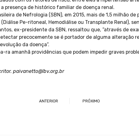
a presença de histórico familiar de doença renal.
ileira de Nefrologia (SBN), em 2015, mais de 1,5 milhão de
 (Diálise Pe-ritoneal, Hemodiálise ou Transplante Renal), sen
 Santos, ex-presidente da SBN, ressaltou que, ”através de 
etectar precocemente se é portador de alguma alteração r
 evolução da doença”.
pa-ra amanhã providências que podem impedir graves probl
scritor. paivanetto@lbv.org.br
ANTERIOR
PRÓXIMO