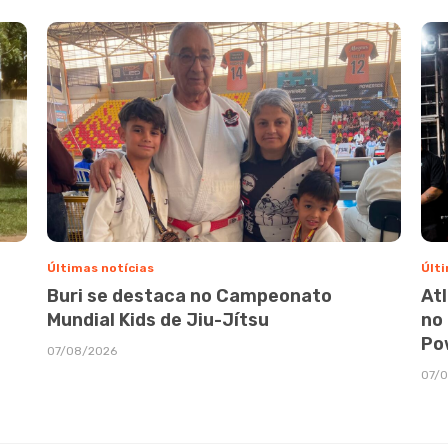
Últimas notícias
Últi
Buri se destaca no Campeonato
At
Mundial Kids de Jiu-Jítsu
no
Po
07/08/2026
07/