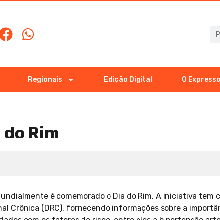
Regionais
Edição Digital
O Expresso
 do Rim
ndialmente é comemorado o Dia do Rim. A iniciativa tem c
al Crônica (DRC), fornecendo informações sobre a importân
ados com os fatores de risco, entre eles a hipertensão arteri