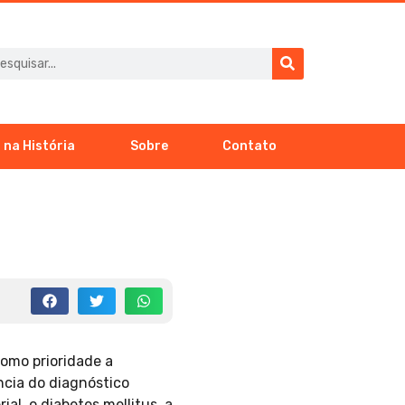
 na História
Sobre
Contato
omo prioridade a
cia do diagnóstico
al, o diabetes mellitus, a