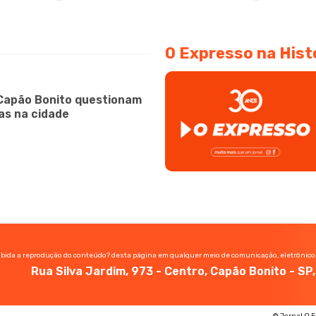
O Expresso na Hist
Capão Bonito questionam
as na cidade
ibida a reprodução do conteúdo? desta página em qualquer meio de comunicação, eletrônico
Rua Silva Jardim, 973 - Centro, Capão Bonito - S