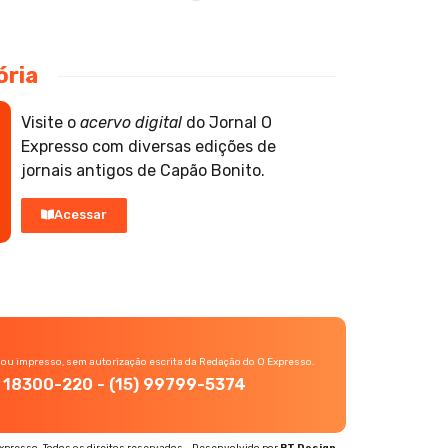
ória
Visite o
acervo digital
do Jornal O
Expresso com diversas edições de
jornais antigos de Capão Bonito.
Acessar
 ou impresso, sem autorização escrita da Redação do O Expresso.
P, 18300-220 - (15) 99799-5374