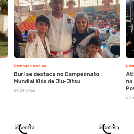
Últimas notícias
Últi
Buri se destaca no Campeonato
At
Mundial Kids de Jiu-Jítsu
no
Po
07/08/2026
07/