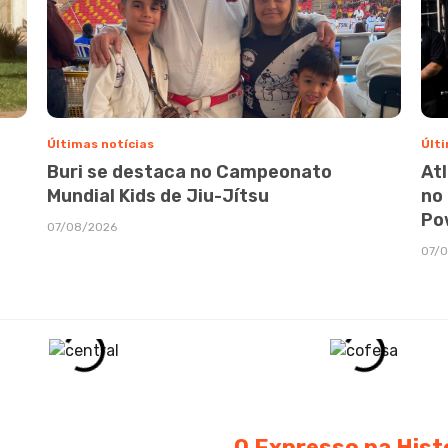
Últimas notícias
Últi
Buri se destaca no Campeonato
At
Mundial Kids de Jiu-Jítsu
no
Po
07/08/2026
07/
O Expresso na Hist