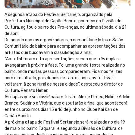
A segunda etapa do Festival Sertanejo, organizado pela
Prefeitura Municipal de Capão Bonito, por meio da Divisão de
Cultura, agitou o bairro dos Pro-enças, no último sábado, dia 21
de abril.
De acordo com os organizadores, a comunidade lotou o Salão
Comunitário do bairro para acompanhar as apresentações dos
artistas que buscavam a classificação à final.
“Ao total foram oito apresentações, sendo que três duplas
avançaram à próxima fase. Foi uma grande festa realizada no
bairro, onde muitas pessoas compareceram. Ficamos felizes
com o resultado, pois depois de tantos anos, os festivais
voltaram à zona rural de nossa cidade”, destacou o diretor de
Cultura, Renato Heber.
As duplas que se classificaram foram: Alex e Dirceu; Hélio e Adélio
Branco, Sudário e Vitória, que disputarão a final que acontecerá
entre os próximos dias 15 e 16 de junho no Clube Kai Kan de
Capão Bonito.
A próxima etapa do Festival Sertanejo será realizada no dia 19
de maio no bairro Taquaral, e segundo a Divisão de Cultura, os
interessados poderão se inscrever para participar desse