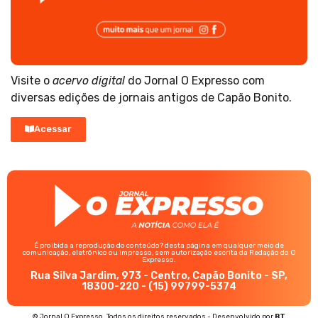
Visite o
acervo digital
do Jornal O Expresso com
diversas edições de jornais antigos de Capão Bonito.
Acessar
É proibida a reprodução do conteúdo? desta página em qualquer meio de
comunicação, eletrônico ou impresso, sem autorização escrita da Redação do O
Expresso.
Rua Silva Jardim, 973 - Centro, Capão Bonito - SP,
18300-220 - (15) 99799-5374
© Jornal O Expresso. Todos os direitos reservados - Desenvolvido por
BT