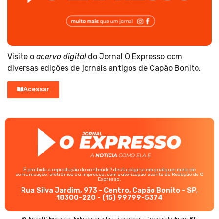
Visite o
acervo digital
do Jornal O Expresso com
diversas edições de jornais antigos de Capão Bonito.
Acessar
É proibida a reprodução do conteúdo? desta página em qualquer meio de
comunicação, eletrônico ou impresso, sem autorização escrita da Redação do O
Expresso.
Rua Silva Jardim, 973 - Centro, Capão Bonito - SP,
18300-220 - (15) 99799-5374
© Jornal O Expresso. Todos os direitos reservados - Desenvolvido por
BT