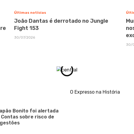
Últimas notícias
Últi
João Dantas é derrotado no Jungle
Mu
bre
Fight 153
no
ex
30/07/2026
30/
O Expresso na História
apão Bonito foi alertada
e Contas sobre risco de
 gestões