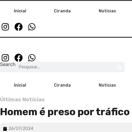
Pular
para
Inicial
Ciranda
Notícias
o
conteúdo
Search
Inicial
Ciranda
Notícias
Últimas Notícias
Homem é preso por tráfico
26/07/2024