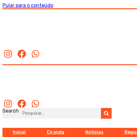
Pular para o conteúdo
Inicial
Ciranda
Notícias
Regio
Search
Inicial
Ciranda
Notícias
Regio