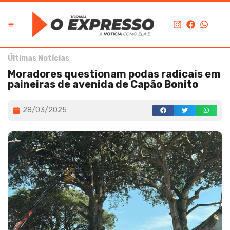
Edição Digital
O Expresso na História
Últimas Notícias
Moradores questionam podas radicais em
paineiras de avenida de Capão Bonito
28/03/2025