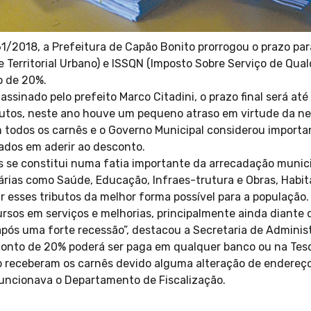
61/2018, a Prefeitura de Capão Bonito prorrogou o prazo p
 e Territorial Urbano) e ISSQN (Imposto Sobre Serviço de Qu
o de 20%.
ssinado pelo prefeito Marco Citadini, o prazo final será até 
butos, neste ano houve um pequeno atraso em virtude da ne
 todos os carnês e o Governo Municipal considerou importa
sados em aderir ao desconto.
 se constitui numa fatia importante da arrecadação munici
tárias como Saúde, Educação, Infraes-trutura e Obras, Habit
ar esses tributos da melhor forma possível para a população
ursos em serviços e melhorias, principalmente ainda diante
ós uma forte recessão”, destacou a Secretaria de Administ
onto de 20% poderá ser paga em qualquer banco ou na Teso
 receberam os carnês devido alguma alteração de endereço
funcionava o Departamento de Fiscalização.