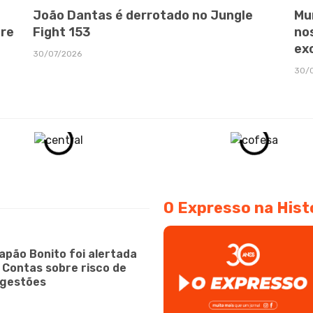
João Dantas é derrotado no Jungle
Mu
bre
Fight 153
no
ex
30/07/2026
30/
O Expresso na Hist
apão Bonito foi alertada
e Contas sobre risco de
 gestões