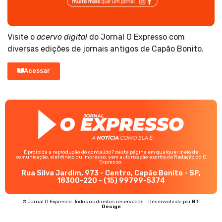
Visite o
acervo digital
do Jornal O Expresso com
diversas edições de jornais antigos de Capão Bonito.
Acessar
É proibida a reprodução do conteúdo? desta página em qualquer meio de
comunicação, eletrônico ou impresso, sem autorização escrita da Redação do O
Expresso.
Rua Silva Jardim, 973 - Centro, Capão Bonito - SP,
18300-220 - (15) 99799-5374
© Jornal O Expresso. Todos os direitos reservados - Desenvolvido por
BT
Design