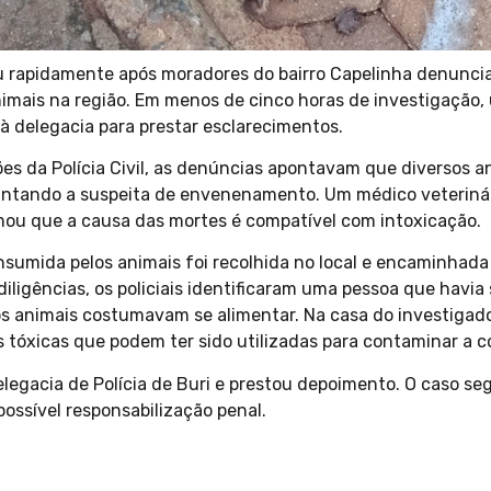
agiu rapidamente após moradores do bairro Capelinha denunc
animais na região. Em menos de cinco horas de investigação,
à delegacia para prestar esclarecimentos.
s da Polícia Civil, as denúncias apontavam que diversos a
ntando a suspeita de envenenamento. Um médico veterinári
irmou que a causa das mortes é compatível com intoxicação.
onsumida pelos animais foi recolhida no local e encaminhad
 diligências, os policiais identificaram uma pessoa que havia
s animais costumavam se alimentar. Na casa do investigad
tóxicas que podem ter sido utilizadas para contaminar a c
elegacia de Polícia de Buri e prestou depoimento. O caso s
ossível responsabilização penal.