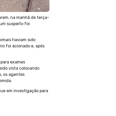
iarem, na manhã de terça-
 um suspeito foi
nimais haviam sido
o foi acionado e, após
a para exames
 sido vista colocando
o, os agentes
omida.
egue em investigação para