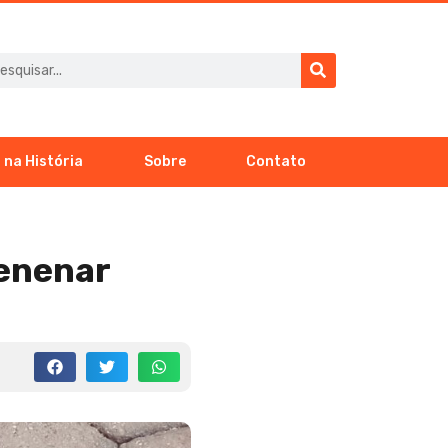
 na História
Sobre
Contato
venenar