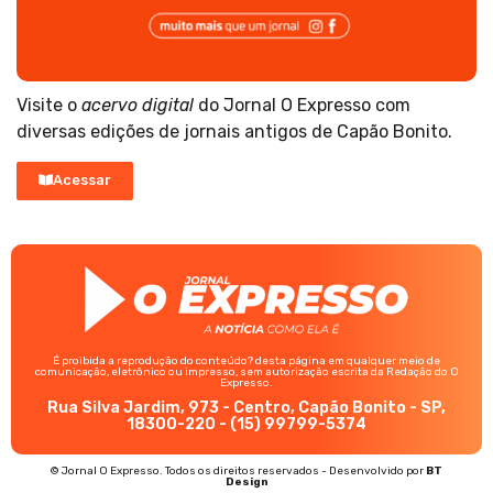
Visite o
acervo digital
do Jornal O Expresso com
diversas edições de jornais antigos de Capão Bonito.
Acessar
É proibida a reprodução do conteúdo? desta página em qualquer meio de
comunicação, eletrônico ou impresso, sem autorização escrita da Redação do O
Expresso.
Rua Silva Jardim, 973 - Centro, Capão Bonito - SP,
18300-220 - (15) 99799-5374
© Jornal O Expresso. Todos os direitos reservados - Desenvolvido por
BT
Design