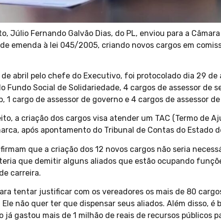
o, Júlio Fernando Galvão Dias, do PL, enviou para a Câmara 
de emenda à lei 045/2005, criando novos cargos em comiss
de abril pelo chefe do Executivo, foi protocolado dia 29 de a
o Fundo Social de Solidariedade, 4 cargos de assessor de se
p, 1 cargo de assessor de governo e 4 cargos de assessor de
ito, a criação dos cargos visa atender um TAC (Termo de A
marca, após apontamento do Tribunal de Contas do Estado d
afirmam que a criação dos 12 novos cargos não seria necessá
o teria que demitir alguns aliados que estão ocupando funç
e carreira.
ara tentar justificar com os vereadores os mais de 80 cargo
 Ele não quer ter que dispensar seus aliados. Além disso, é
o já gastou mais de 1 milhão de reais de recursos públicos 