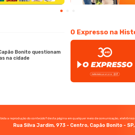
O Expresso na Hist
Capão Bonito questionam
as na cidade
ibida a reprodução do conteúdo? desta página em qualquer meio de comunicação, eletrônico
Rua Silva Jardim, 973 - Centro, Capão Bonito - S