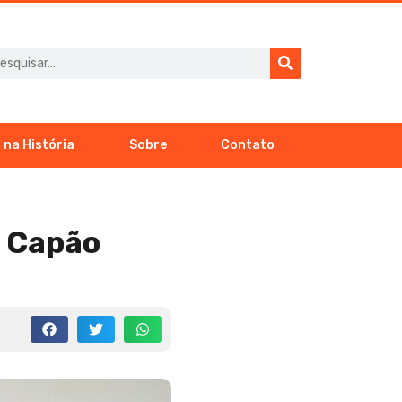
 na História
Sobre
Contato
e Capão