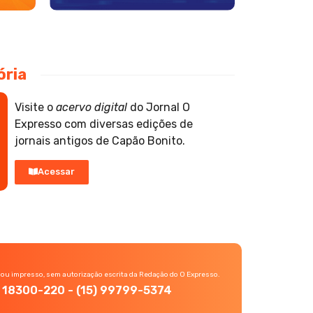
ória
Visite o
acervo digital
do Jornal O
Expresso com diversas edições de
jornais antigos de Capão Bonito.
Acessar
 ou impresso, sem autorização escrita da Redação do O Expresso.
P, 18300-220 - (15) 99799-5374