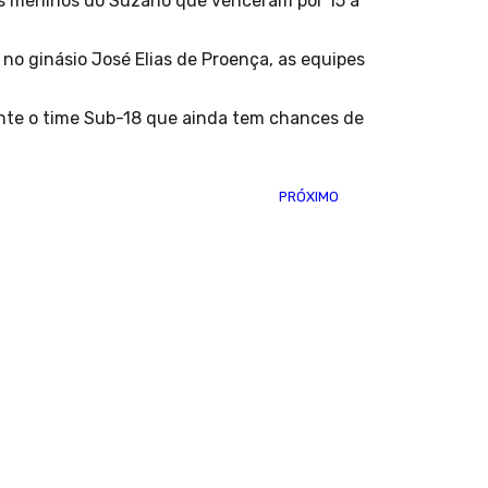
os meninos do Suzano que venceram por 15 a
no ginásio José Elias de Proença, as equipes
nte o time Sub-18 que ainda tem chances de
PRÓXIMO