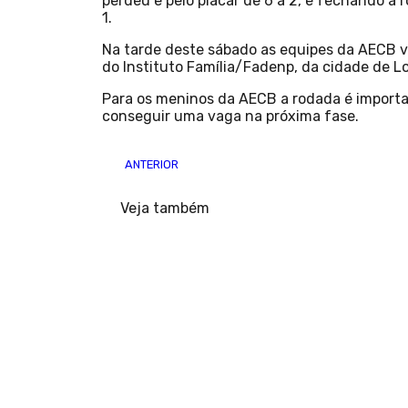
perdeu e pelo placar de 6 a 2, e fechando 
1.
Na tarde deste sábado as equipes da AECB vo
do Instituto Família/Fadenp, da cidade de L
Para os meninos da AECB a rodada é importa
conseguir uma vaga na próxima fase.
ANTERIOR
Veja também