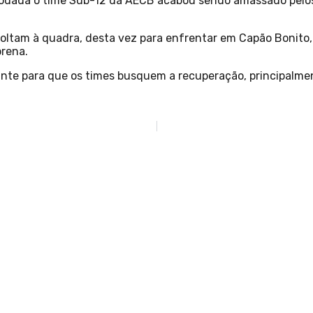
a rodada o time Sub-12 da AECB acabou sendo amassado pel
ltam à quadra, desta vez para enfrentar em Capão Bonito, 
orena.
nte para que os times busquem a recuperação, principalme