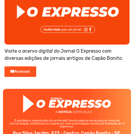
Visite o
acervo digital
do Jornal O Expresso com
diversas edições de jornais antigos de Capão Bonito.
Acessar
É proibida a reprodução do conteúdo? desta página em qualquer meio de
comunicação, eletrônico ou impresso, sem autorização escrita da Redação do O
Expresso.
Rua Silva Jardim, 973 - Centro, Capão Bonito - SP,