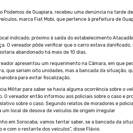
do Podemos de Guapiara, recebeu uma denúncia na tarde de 
ículos, marca Fiat Mobi, que pertence à prefeitura de Gua
 local indicado, próximo à saída do estabelecimento Atacad
. O vereador pôde verificar que o carro estava danificado,
staria abandonado há mais de 10 dias.
reador apresentou um requerimento na Câmara, em que ped
ura, que seriam oito unidades, mas a bancada da situação, q
anobra para evitar fiscalização.
ia Militar para saber se havia alguma ocorrência sobre o ve
. O vereador então informou aos policiais sobre o caso e pr
ativo sobre o caso. Segundo relatos de moradores e policia
 um local de desova de veículos de origem irregular
nho em Sorocaba, vamos tentar saber, se a bancada da situa
e com o restante dos veículos”, disse Flávio.