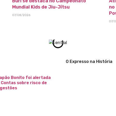
Buri se destaca no Campeonato
At
Mundial Kids de Jiu-Jítsu
no
Po
07/08/2026
07/
O Expresso na História
apão Bonito foi alertada
e Contas sobre risco de
 gestões