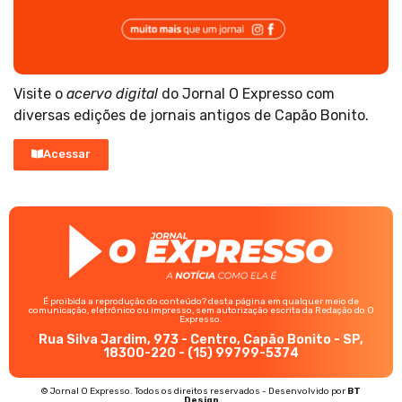
Visite o
acervo digital
do Jornal O Expresso com
diversas edições de jornais antigos de Capão Bonito.
Acessar
É proibida a reprodução do conteúdo? desta página em qualquer meio de
comunicação, eletrônico ou impresso, sem autorização escrita da Redação do O
Expresso.
Rua Silva Jardim, 973 - Centro, Capão Bonito - SP,
18300-220 - (15) 99799-5374
© Jornal O Expresso. Todos os direitos reservados - Desenvolvido por
BT
Design