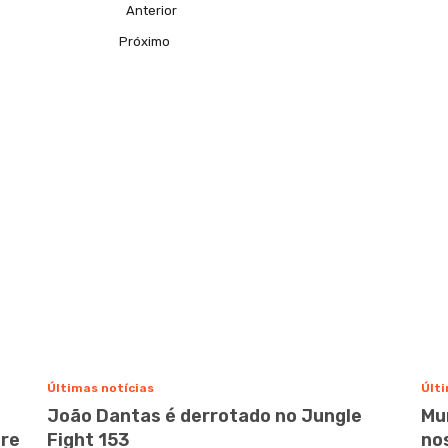
Anterior
Próximo
Últimas notícias
Últi
João Dantas é derrotado no Jungle
Mu
bre
Fight 153
no