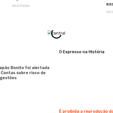
ex
30/07/2026
30/
O Expresso na História
apão Bonito foi alertada
e Contas sobre risco de
 gestões
É proibida a reprodução 