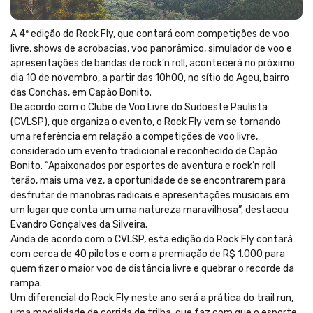
A 4ª edição do Rock Fly, que contará com competições de voo
livre, shows de acrobacias, voo panorâmico, simulador de voo e
apresentações de bandas de rock’n roll, acontecerá no próximo
dia 10 de novembro, a partir das 10h00, no sítio do Ageu, bairro
das Conchas, em Capão Bonito.
De acordo com o Clube de Voo Livre do Sudoeste Paulista
(CVLSP), que organiza o evento, o Rock Fly vem se tornando
uma referência em relação a competições de voo livre,
considerado um evento tradicional e reconhecido de Capão
Bonito. “Apaixonados por esportes de aventura e rock’n roll
terão, mais uma vez, a oportunidade de se encontrarem para
desfrutar de manobras radicais e apresentações musicais em
um lugar que conta um uma natureza maravilhosa”, destacou
Evandro Gonçalves da Silveira.
Ainda de acordo com o CVLSP, esta edição do Rock Fly contará
com cerca de 40 pilotos e com a premiação de R$ 1.000 para
quem fizer o maior voo de distância livre e quebrar o recorde da
rampa.
Um diferencial do Rock Fly neste ano será a prática do trail run,
uma modalidade de corrida de trilha, que faz com que o esporte