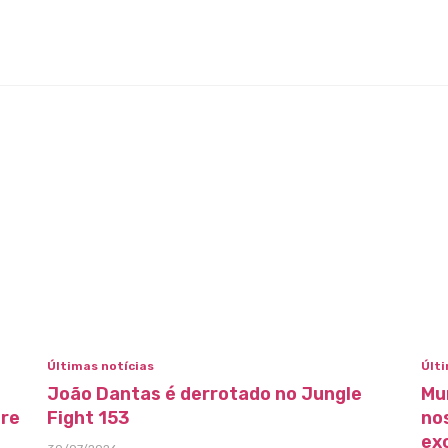
Últimas notícias
Últi
João Dantas é derrotado no Jungle
Mu
bre
Fight 153
no
ex