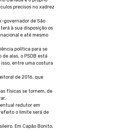
culos precisos no xadrez
 ex-governador de São
terá à sua disposição os
 nacional e até mesmo
iência política para se
 de alas, o PSDB está
m isso, entre uma costura
itoral de 2016, que
s físicas se tornem, de
ar.
centual redutor em
efeito o limite será de
ileiro. Em Capão Bonito,