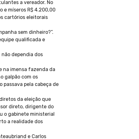
stulantes a vereador. No
to e míseros R$ 4.200,00
cartórios eleitorais
mpanha sem dinheiro?”.
equipe qualificada e
, não dependia dos
te na imensa fazenda da
no galpão com os
o passava pela cabeça de
diretos da eleição que
or direto, dirigente do
u o gabinete ministerial
rto a realidade dos
ateaubriand e Carlos