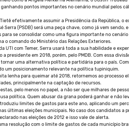
 ganhando pontos importantes no cenário mundial pelos cál
e Tietê efetivamente assumir a Presidência da República, o
sé Serra (PSDB) será uma peça chave, como já vem sendo, e 
 para se consolidar como uma figura importante no cenário
ma o comando do Ministério das Relações Exteriores.
r da UTI com Temer, Serra usará toda a sua habilidade e exper
o a presidente em 2018, porém, pelo PMDB. Com essa divisão
ornar uma alternativa política e partidária para o país. Co
ndo um posicionamento relevante na política tupiniquim.
ta lenha para queimar até 2018, retornemos ao processo ele
ades, principalmente na captação de recursos.
tas, pelo menos no papel, a não ser que milhares de pessoa
ausa política. Quem abusar da grana poderá ganhar e não lev
ntroduziu limites de gastos para este ano, aplicando um per
nas últimas eleições municipais. No caso dos candidatos a pr
clarado nas eleições de 2012 e isso vale de alerta.
ma resolução com o limite de gastos de cada município bras