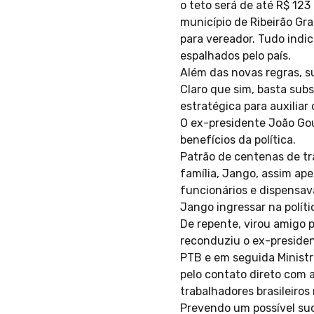
o teto será de até R$ 123
município de Ribeirão Gra
para vereador. Tudo indi
espalhados pelo país.
Além das novas regras, s
Claro que sim, basta subst
estratégica para auxilia
O ex-presidente João Gou
benefícios da política.
Patrão de centenas de tr
família, Jango, assim ap
funcionários e dispensav
Jango ingressar na políti
De repente, virou amigo 
reconduziu o ex-presiden
PTB e em seguida Ministro
pelo contato direto com a
trabalhadores brasileiros
Prevendo um possível suc