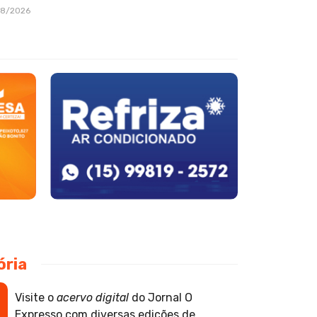
08/2026
ória
Visite o
acervo digital
do Jornal O
Expresso com diversas edições de