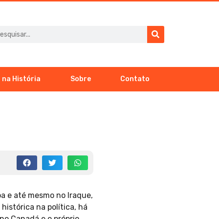
 na História
Sobre
Contato
pa e até mesmo no Iraque,
istórica na política, há
no Canadá e o próprio