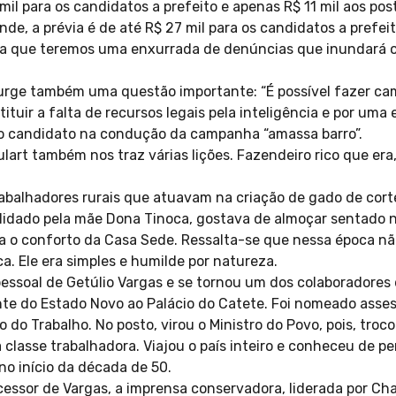
 mil para os candidatos a prefeito e apenas R$ 11 mil aos po
nde, a prévia é de até R$ 27 mil para os candidatos a prefei
ca que teremos uma enxurrada de denúncias que inundará os 
urge também uma questão importante: “É possível fazer ca
ituir a falta de recursos legais pela inteligência e por uma 
r o candidato na condução da campanha “amassa barro”.
lart também nos traz várias lições. Fazendeiro rico que era
abalhadores rurais que atuavam na criação de gado de cor
elidado pela mãe Dona Tinoca, gostava de almoçar sentado 
a o conforto da Casa Sede. Ressalta-se que nessa época nã
ca. Ele era simples e humilde por natureza.
pessoal de Getúlio Vargas e se tornou um dos colaboradores 
te do Estado Novo ao Palácio do Catete. Foi nomeado assess
 do Trabalho. No posto, virou o Ministro do Povo, pois, troco
 classe trabalhadora. Viajou o país inteiro e conheceu de pe
 no início da década de 50.
essor de Vargas, a imprensa conservadora, liderada por Ch