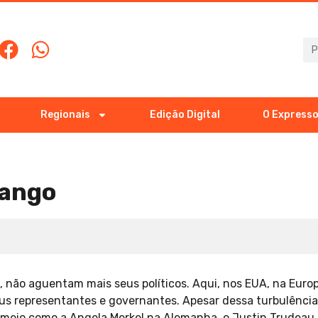
Regionais
Edição Digital
O Expresso
Jango
o, não aguentam mais seus políticos. Aqui, nos EUA, na Euro
s representantes e governantes. Apesar dessa turbulência h
meio como a Angela Merkel na Alemanha, o Justin Trudeau 