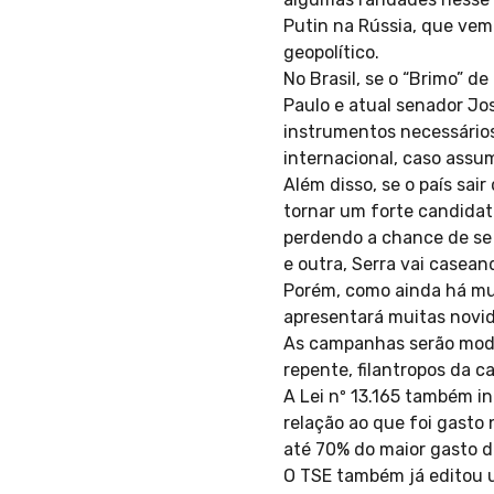
Putin na Rússia, que vem
geopolítico.
No Brasil, se o “Brimo” d
Paulo e atual senador Jo
instrumentos necessários
internacional, caso assu
Além disso, se o país sai
tornar um forte candidat
perdendo a chance de se t
e outra, Serra vai casea
Porém, como ainda há mui
apresentará muitas novid
As campanhas serão modes
repente, filantropos da c
A Lei nº 13.165 também i
relação ao que foi gasto 
até 70% do maior gasto de
O TSE também já editou u