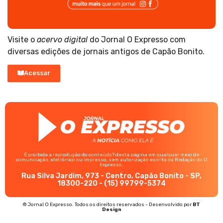
Visite o
acervo digital
do Jornal O Expresso com
diversas edições de jornais antigos de Capão Bonito.
Acessar
É proibida a reprodução do conteúdo? desta página em qualquer meio de
comunicação, eletrônico ou impresso, sem autorização escrita da Redação do O
Expresso.
Rua Silva Jardim, 973 - Centro, Capão Bonito - SP,
18300-220 - (15) 99799-5374
© Jornal O Expresso. Todos os direitos reservados - Desenvolvido por
BT
Design