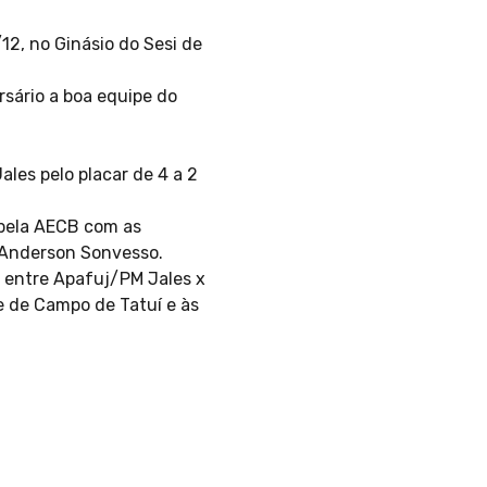
12, no Ginásio do Sesi de
sário a boa equipe do
les pelo placar de 4 a 2
o pela AECB com as
o Anderson Sonvesso.
s entre Apafuj/PM Jales x
e de Campo de Tatuí e às