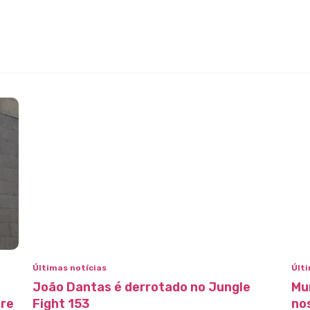
Últimas notícias
Últi
João Dantas é derrotado no Jungle
Mu
bre
Fight 153
no