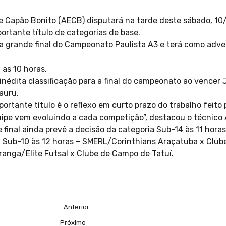
e Capão Bonito (AECB) disputará na tarde deste sábado, 10/
ortante título de categorias de base.
a grande final do Campeonato Paulista A3 e terá como adver
.
 as 10 horas.
édita classificação para a final do campeonato ao vencer Ja
auru.
ortante título é o reflexo em curto prazo do trabalho feit
uipe vem evoluindo a cada competição”, destacou o técnic
final ainda prevê a decisão da categoria Sub-14 às 11 hora
 Sub-10 às 12 horas – SMERL/Corinthians Araçatuba x Club
ranga/Elite Futsal x Clube de Campo de Tatuí.
Anterior
Próximo