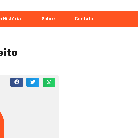
a História
Sobre
Contato
eito