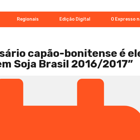
Regionais
Edição Digital
O Expresso n
s
ário capão-bonitense é el
m Soja Brasil 2016/2017”