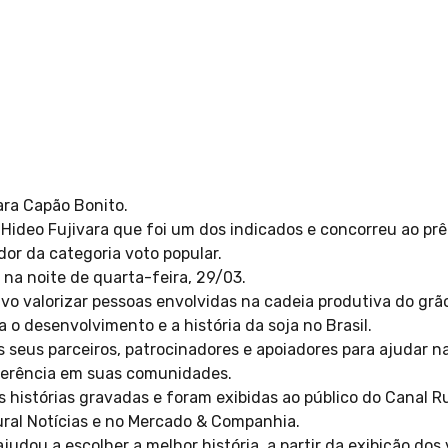
ara Capão Bonito.
Hideo Fujivara que foi um dos indicados e concorreu ao p
dor da categoria voto popular.
 na noite de quarta-feira, 29/03.
vo valorizar pessoas envolvidas na cadeia produtiva do g
a o desenvolvimento e a história da soja no Brasil.
s seus parceiros, patrocinadores e apoiadores para ajudar n
ferência em suas comunidades.
 histórias gravadas e foram exibidas ao público do Canal Ru
Rural Notícias e no Mercado & Companhia.
ajudou a escolher a melhor história, a partir da exibição dos