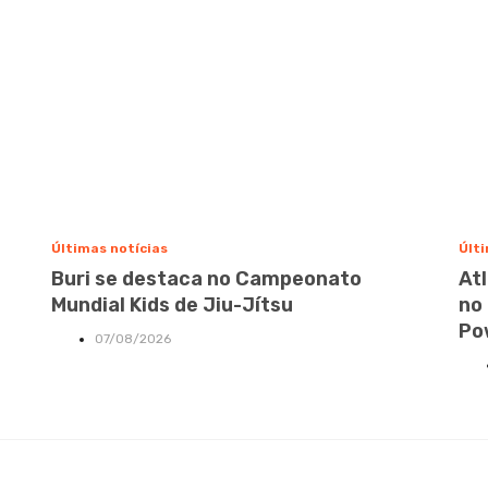
Últimas notícias
Últi
Buri se destaca no Campeonato
At
Mundial Kids de Jiu-Jítsu
no
Po
07/08/2026