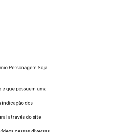
rêmio Personagem Soja
rão e que possuem uma
a indicação dos
ral através do site
 vídeos nessas diversas