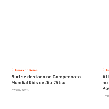
Últimas notícias
Últi
Buri se destaca no Campeonato
At
Mundial Kids de Jiu-Jítsu
no
Po
07/08/2026
07/