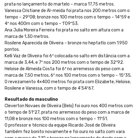
prata no lançamento do martelo – marca 17,75 metros.
Vanessa Cristiane de Al-meida foi prata nos 200 metros com o
tempo – 29″08; bronze nos 100 metros com o tempo – 14″59 e
4º nos 400m com o tempo – 1’09″53.
Ana Julia Moreira Ferreira foi prata no salto em altura com a
marca de 1,30 metros.
Rosilene Aparecida de Oliveira – bronze no heptatlo com 1.950
pontos.
Kelli Vaz de Oliveira foi 6ª colocada no salto em distância com a
marca de 3,44, e 7º nos 200 metros com o tempo de 32″92.
Heloise de Almeida Costa foi 6ª no arremesso do peso com a
marca de 7,50 metros, 6º nos 100 metros com o tempo – 15″35.
O revezamento 4×400 metros foi prata com Elizabete, Heloise,
Rosilene e Vanessa, com o tempo de 4’54″67.
Resultado do masculino
Cleverton Novaes de Oliveira (Belo) foi ouro nos 400 metros com
o tempo de 51″27, prata no arremesso do peso com a marca de
11,08 e bronze nos 100 metros com o tempo – 11″51.
O professor e técnico da equipe Ricardo José de Oliveira
também fez bonito novamente e foi ouro no salto com vara