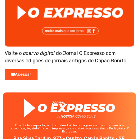
Visite o
acervo digital
do Jornal O Expresso com
diversas edições de jornais antigos de Capão Bonito.
Acessar
É proibida a reprodução do conteúdo? desta página em qualquer meio de
comunicação, eletrônico ou impresso, sem autorização escrita da Redação do O
Expresso.
Rua Silva Jardim, 973 - Centro, Capão Bonito - SP,