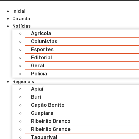
Pular
para
Inicial
o
Ciranda
conteúdo
Notícias
Agrícola
Colunistas
Esportes
Editorial
Geral
Polícia
Regionais
Apiaí
Buri
Capão Bonito
Guapiara
Ribeirão Branco
Ribeirão Grande
Taquarivai