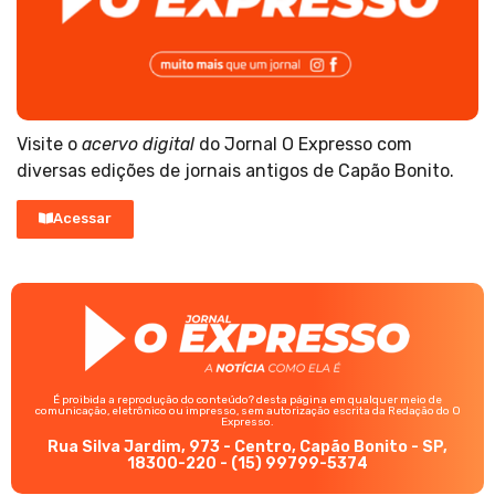
Visite o
acervo digital
do Jornal O Expresso com
diversas edições de jornais antigos de Capão Bonito.
Acessar
É proibida a reprodução do conteúdo? desta página em qualquer meio de
comunicação, eletrônico ou impresso, sem autorização escrita da Redação do O
Expresso.
Rua Silva Jardim, 973 - Centro, Capão Bonito - SP,
18300-220 - (15) 99799-5374