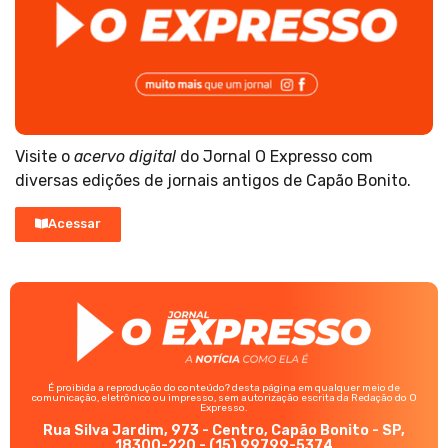
Visite o
acervo digital
do Jornal O Expresso com
diversas edições de jornais antigos de Capão Bonito.
Acessar
É proibida a reprodução do conteúdo? desta página em qualquer meio de
comunicação, eletrônico ou impresso, sem autorização escrita da Redação do O
Expresso.
Rua Silva Jardim, 973 - Centro, Capão Bonito - SP,
18300-220 - (15) 99799-5374