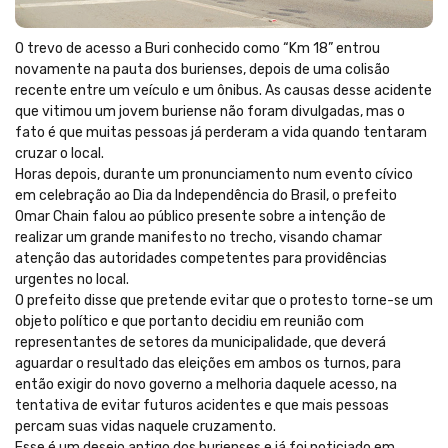
O trevo de acesso a Buri conhecido como “Km 18” entrou
novamente na pauta dos burienses, depois de uma colisão
recente entre um veículo e um ônibus. As causas desse acidente
que vitimou um jovem buriense não foram divulgadas, mas o
fato é que muitas pessoas já perderam a vida quando tentaram
cruzar o local.
Horas depois, durante um pronunciamento num evento cívico
em celebração ao Dia da Independência do Brasil, o prefeito
Omar Chain falou ao público presente sobre a intenção de
realizar um grande manifesto no trecho, visando chamar
atenção das autoridades competentes para providências
urgentes no local.
O prefeito disse que pretende evitar que o protesto torne-se um
objeto político e que portanto decidiu em reunião com
representantes de setores da municipalidade, que deverá
aguardar o resultado das eleições em ambos os turnos, para
então exigir do novo governo a melhoria daquele acesso, na
tentativa de evitar futuros acidentes e que mais pessoas
percam suas vidas naquele cruzamento.
Esse é um desejo antigo dos burienses e já foi noticiado em