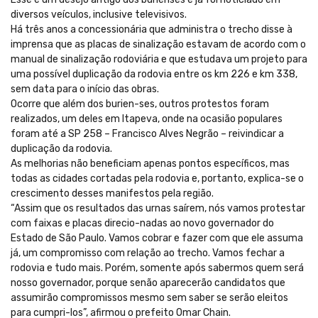
diversos veículos, inclusive televisivos.
Há três anos a concessionária que administra o trecho disse à
imprensa que as placas de sinalização estavam de acordo com o
manual de sinalização rodoviária e que estudava um projeto para
uma possível duplicação da rodovia entre os km 226 e km 338,
sem data para o início das obras.
Ocorre que além dos burien-ses, outros protestos foram
realizados, um deles em Itapeva, onde na ocasião populares
foram até a SP 258 – Francisco Alves Negrão – reivindicar a
duplicação da rodovia.
As melhorias não beneficiam apenas pontos específicos, mas
todas as cidades cortadas pela rodovia e, portanto, explica-se o
crescimento desses manifestos pela região.
“Assim que os resultados das urnas saírem, nós vamos protestar
com faixas e placas direcio-nadas ao novo governador do
Estado de São Paulo. Vamos cobrar e fazer com que ele assuma
já, um compromisso com relação ao trecho. Vamos fechar a
rodovia e tudo mais. Porém, somente após sabermos quem será
nosso governador, porque senão aparecerão candidatos que
assumirão compromissos mesmo sem saber se serão eleitos
para cumpri-los”, afirmou o prefeito Omar Chain.