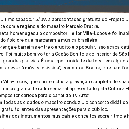
último sábado, 15/09, a apresentação gratuita do Projeto C
ta com a regência do maestro Marcelo Bratke.
ata homenageou o compositor Heitor Villa-Lobos e foi inspi
 do folclore que marcaram a música brasileira.
erença e barreiras entre o erudito e o popular. Isso acaba ca
. Foi muito bom voltar a Capão Bonito e ao interior de São 
grandes plateias. É uma oportunidade de tocar em alguns 
r acesso à música clássica”, comentou Bratke, que tem for
o Villa-Lobos, que contemplou a gravação completa de sua o
, um programa de rádio semanal apresentado pela Cultura FM
mpositor carioca para o canal de TV Arte1.
 todas as cidades o maestro conduziu o concerto didático
 gratuito, antes das apresentações para o público.
alhes dos instrumentos musicais e conceitos sobre ritmo e 