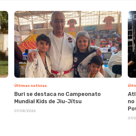
Últimas notícias
Últi
Buri se destaca no Campeonato
At
Mundial Kids de Jiu-Jítsu
no
Po
07/08/2026
07/