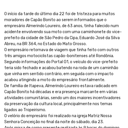
O início da tarde do último dia 22 foi de tristeza para muitos
moradores de Capão Bonito ao serem informados que o
empresário Almerindo Loureiro, de 63 anos, tinha falecido num
acidente envolvendo sua moto com uma caminhonete do vice-
prefeito da cidade de São Pedro da Cipa, Eduardo José da Silva
Abreu, na BR 364, no Estado do Mato Grosso.
O empresário retornava de viagem que tinha feito com outros
três amigos motociclistas capão-bonitenses até Rondônia.
Segundo informações do Portal G1, o veículo do vice-prefeito
teria sido fechado e acabou batendo na roda de um caminhão
que vinha em sentido contrário, em seguida com o impacto
acabou atingindo a moto do empresário frontalmente.
De família de Itapeva, Almerindo Loureiro estava radicado em
Capão Bonito há décadas e era presença marcante em várias
atividades comunitárias, sendo um dos maiores incentivadores
da preservação da cultura local, principalmente nos temas
ligados ao Tropeirismo.
O velório do empresário foi realizado na igreja Matriz Nossa
Senhora Conceição no final da noite do sábado, dia 23.
Após missa de corpo presente realizada às 9 horas do domingo,